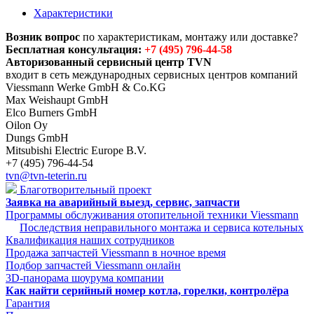
Характеристики
Возник вопрос
по характеристикам, монтажу или доставке?
Бесплатная консультация:
+7 (495) 796-44-58
Авторизованный сервисный центр TVN
входит в сеть международных сервисных центров компаний
Viessmann Werke GmbH & Co.KG
Max Weishaupt GmbH
Elco Burners GmbH
Oilon Oy
Dungs GmbH
Mitsubishi Electric Europe B.V.
+7 (495) 796-44-54
tvn@tvn-teterin.ru
Благотворительный проект
Заявка на аварийный выезд, сервис, запчасти
Программы обслуживания отопительной техники Viessmann
Последствия неправильного монтажа и сервиса котельных
Квалификация наших сотрудников
Продажа запчастей Viessmann в ночное время
Подбор запчастей Viessmann онлайн
3D-панорама шоурума компании
Как найти серийный номер котла, горелки, контролёра
Гарантия