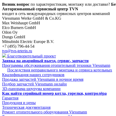
Возник вопрос
по характеристикам, монтажу или доставке?
Бе
Авторизованный сервисный центр TVN
входит в сеть международных сервисных центров компаний
Viessmann Werke GmbH & Co.KG
Max Weishaupt GmbH
Elco Burners GmbH
Oilon Oy
Dungs GmbH
Mitsubishi Electric Europe B.V.
+7 (495) 796-44-54
tvn@tvn-teterin.ru
Благотворительный проект
Заявка на аварийный выезд, сервис, запчасти
Программы обслуживания отопительной техники Viessmann
Последствия неправильного монтажа и сервиса котельных
Квалификация наших сотрудников
Продажа запчастей Viessmann в ночное время
Подбор запчастей Viessmann онлайн
3D-панорама шоурума компании
Как найти серийный номер котла, горелки, контролёра
Гарантия
Продукция и цены
Техническая документация
Ремонт отопительного оборудования Viessmann