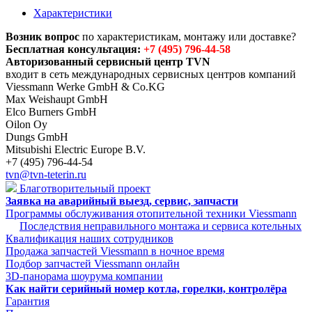
Характеристики
Возник вопрос
по характеристикам, монтажу или доставке?
Бесплатная консультация:
+7 (495) 796-44-58
Авторизованный сервисный центр TVN
входит в сеть международных сервисных центров компаний
Viessmann Werke GmbH & Co.KG
Max Weishaupt GmbH
Elco Burners GmbH
Oilon Oy
Dungs GmbH
Mitsubishi Electric Europe B.V.
+7 (495) 796-44-54
tvn@tvn-teterin.ru
Благотворительный проект
Заявка на аварийный выезд, сервис, запчасти
Программы обслуживания отопительной техники Viessmann
Последствия неправильного монтажа и сервиса котельных
Квалификация наших сотрудников
Продажа запчастей Viessmann в ночное время
Подбор запчастей Viessmann онлайн
3D-панорама шоурума компании
Как найти серийный номер котла, горелки, контролёра
Гарантия