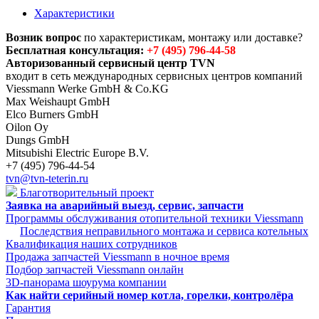
Характеристики
Возник вопрос
по характеристикам, монтажу или доставке?
Бесплатная консультация:
+7 (495) 796-44-58
Авторизованный сервисный центр TVN
входит в сеть международных сервисных центров компаний
Viessmann Werke GmbH & Co.KG
Max Weishaupt GmbH
Elco Burners GmbH
Oilon Oy
Dungs GmbH
Mitsubishi Electric Europe B.V.
+7 (495) 796-44-54
tvn@tvn-teterin.ru
Благотворительный проект
Заявка на аварийный выезд, сервис, запчасти
Программы обслуживания отопительной техники Viessmann
Последствия неправильного монтажа и сервиса котельных
Квалификация наших сотрудников
Продажа запчастей Viessmann в ночное время
Подбор запчастей Viessmann онлайн
3D-панорама шоурума компании
Как найти серийный номер котла, горелки, контролёра
Гарантия