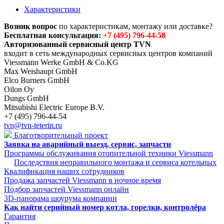
Характеристики
Возник вопрос
по характеристикам, монтажу или доставке?
Бесплатная консультация:
+7 (495) 796-44-58
Авторизованный сервисный центр TVN
входит в сеть международных сервисных центров компаний
Viessmann Werke GmbH & Co.KG
Max Weishaupt GmbH
Elco Burners GmbH
Oilon Oy
Dungs GmbH
Mitsubishi Electric Europe B.V.
+7 (495) 796-44-54
tvn@tvn-teterin.ru
Благотворительный проект
Заявка на аварийный выезд, сервис, запчасти
Программы обслуживания отопительной техники Viessmann
Последствия неправильного монтажа и сервиса котельных
Квалификация наших сотрудников
Продажа запчастей Viessmann в ночное время
Подбор запчастей Viessmann онлайн
3D-панорама шоурума компании
Как найти серийный номер котла, горелки, контролёра
Гарантия