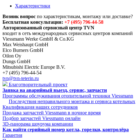
Характеристики
Возник вопрос
по характеристикам, монтажу или доставке?
Бесплатная консультация:
+7 (495) 796-44-58
Авторизованный сервисный центр TVN
входит в сеть международных сервисных центров компаний
Viessmann Werke GmbH & Co.KG
Max Weishaupt GmbH
Elco Burners GmbH
Oilon Oy
Dungs GmbH
Mitsubishi Electric Europe B.V.
+7 (495) 796-44-54
tvn@tvn-teterin.ru
Благотворительный проект
Заявка на аварийный выезд, сервис, запчасти
Программы обслуживания отопительной техники Viessmann
Последствия неправильного монтажа и сервиса котельных
Квалификация наших сотрудников
Продажа запчастей Viessmann в ночное время
Подбор запчастей Viessmann онлайн
3D-панорама шоурума компании
Как найти серийный номер котла, горелки, контролёра
Гарантия