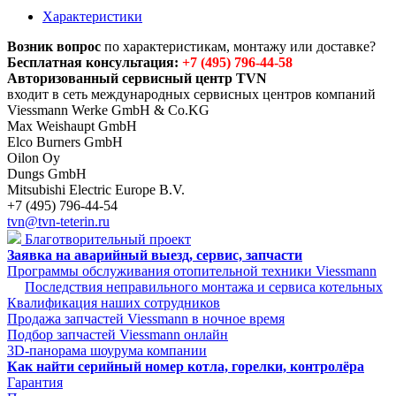
Характеристики
Возник вопрос
по характеристикам, монтажу или доставке?
Бесплатная консультация:
+7 (495) 796-44-58
Авторизованный сервисный центр TVN
входит в сеть международных сервисных центров компаний
Viessmann Werke GmbH & Co.KG
Max Weishaupt GmbH
Elco Burners GmbH
Oilon Oy
Dungs GmbH
Mitsubishi Electric Europe B.V.
+7 (495) 796-44-54
tvn@tvn-teterin.ru
Благотворительный проект
Заявка на аварийный выезд, сервис, запчасти
Программы обслуживания отопительной техники Viessmann
Последствия неправильного монтажа и сервиса котельных
Квалификация наших сотрудников
Продажа запчастей Viessmann в ночное время
Подбор запчастей Viessmann онлайн
3D-панорама шоурума компании
Как найти серийный номер котла, горелки, контролёра
Гарантия