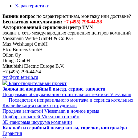
Характеристики
Возник вопрос
по характеристикам, монтажу или доставке?
Бесплатная консультация:
+7 (495) 796-44-58
Авторизованный сервисный центр TVN
входит в сеть международных сервисных центров компаний
Viessmann Werke GmbH & Co.KG
Max Weishaupt GmbH
Elco Burners GmbH
Oilon Oy
Dungs GmbH
Mitsubishi Electric Europe B.V.
+7 (495) 796-44-54
tvn@tvn-teterin.ru
Благотворительный проект
Заявка на аварийный выезд, сервис, запчасти
Программы обслуживания отопительной техники Viessmann
Последствия неправильного монтажа и сервиса котельных
Квалификация наших сотрудников
Продажа запчастей Viessmann в ночное время
Подбор запчастей Viessmann онлайн
3D-панорама шоурума компании
Как найти серийный номер котла, горелки, контролёра
Гарантия