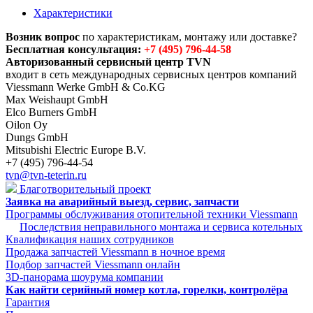
Характеристики
Возник вопрос
по характеристикам, монтажу или доставке?
Бесплатная консультация:
+7 (495) 796-44-58
Авторизованный сервисный центр TVN
входит в сеть международных сервисных центров компаний
Viessmann Werke GmbH & Co.KG
Max Weishaupt GmbH
Elco Burners GmbH
Oilon Oy
Dungs GmbH
Mitsubishi Electric Europe B.V.
+7 (495) 796-44-54
tvn@tvn-teterin.ru
Благотворительный проект
Заявка на аварийный выезд, сервис, запчасти
Программы обслуживания отопительной техники Viessmann
Последствия неправильного монтажа и сервиса котельных
Квалификация наших сотрудников
Продажа запчастей Viessmann в ночное время
Подбор запчастей Viessmann онлайн
3D-панорама шоурума компании
Как найти серийный номер котла, горелки, контролёра
Гарантия