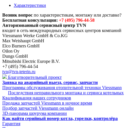
Характеристики
Возник вопрос
по характеристикам, монтажу или доставке?
Бесплатная консультация:
+7 (495) 796-44-58
Авторизованный сервисный центр TVN
входит в сеть международных сервисных центров компаний
Viessmann Werke GmbH & Co.KG
Max Weishaupt GmbH
Elco Burners GmbH
Oilon Oy
Dungs GmbH
Mitsubishi Electric Europe B.V.
+7 (495) 796-44-54
tvn@tvn-teterin.ru
Благотворительный проект
Заявка на аварийный выезд, сервис, запчасти
Программы обслуживания отопительной техники Viessmann
Последствия неправильного монтажа и сервиса котельных
Квалификация наших сотрудников
Продажа запчастей Viessmann в ночное время
Подбор запчастей Viessmann онлайн
3D-панорама шоурума компании
Как найти серийный номер котла, горелки, контролёра
Гарантия