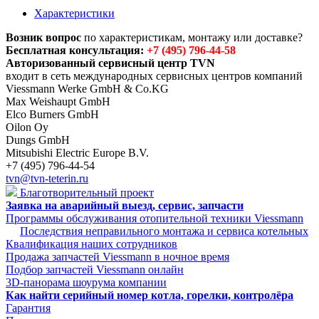
Характеристики
Возник вопрос
по характеристикам, монтажу или доставке?
Бесплатная консультация:
+7 (495) 796-44-58
Авторизованный сервисный центр TVN
входит в сеть международных сервисных центров компаний
Viessmann Werke GmbH & Co.KG
Max Weishaupt GmbH
Elco Burners GmbH
Oilon Oy
Dungs GmbH
Mitsubishi Electric Europe B.V.
+7 (495) 796-44-54
tvn@tvn-teterin.ru
Благотворительный проект
Заявка на аварийный выезд, сервис, запчасти
Программы обслуживания отопительной техники Viessmann
Последствия неправильного монтажа и сервиса котельных
Квалификация наших сотрудников
Продажа запчастей Viessmann в ночное время
Подбор запчастей Viessmann онлайн
3D-панорама шоурума компании
Как найти серийный номер котла, горелки, контролёра
Гарантия