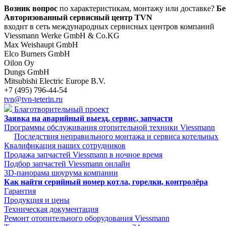
Возник вопрос
по характеристикам, монтажу или доставке?
Бе
Авторизованный сервисный центр TVN
входит в сеть международных сервисных центров компаний
Viessmann Werke GmbH & Co.KG
Max Weishaupt GmbH
Elco Burners GmbH
Oilon Oy
Dungs GmbH
Mitsubishi Electric Europe B.V.
+7 (495) 796-44-54
tvn@tvn-teterin.ru
Благотворительный проект
Заявка на аварийный выезд, сервис, запчасти
Программы обслуживания отопительной техники Viessmann
Последствия неправильного монтажа и сервиса котельных
Квалификация наших сотрудников
Продажа запчастей Viessmann в ночное время
Подбор запчастей Viessmann онлайн
3D-панорама шоурума компании
Как найти серийный номер котла, горелки, контролёра
Гарантия
Продукция и цены
Техническая документация
Ремонт отопительного оборудования Viessmann