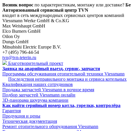
Возник вопрос
по характеристикам, монтажу или доставке?
Бе
Авторизованный сервисный центр TVN
входит в сеть международных сервисных центров компаний
Viessmann Werke GmbH & Co.KG
Max Weishaupt GmbH
Elco Burners GmbH
Oilon Oy
Dungs GmbH
Mitsubishi Electric Europe B.V.
+7 (495) 796-44-54
tvn@tvn-teterin.ru
Благотворительный проект
Заявка на аварийный выезд, сервис, запчасти
Программы обслуживания отопительной техники Viessmann
Последствия неправильного монтажа и сервиса котельных
Квалификация наших сотрудников
Продажа запчастей Viessmann в ночное время
Подбор запчастей Viessmann онлайн
3D-панорама шоурума компании
Как найти серийный номер котла, горелки, контролёра
Гарантия
Продукция и цены
Техническая документация
Ремонт отопительного оборудования Viessmann