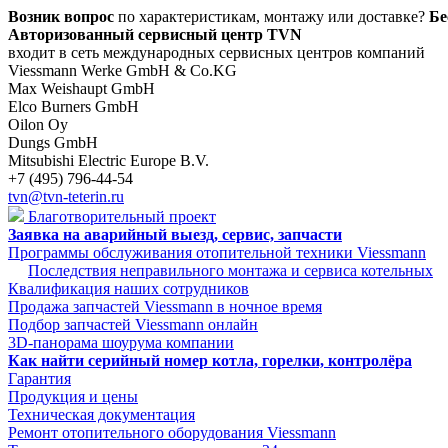
Возник вопрос
по характеристикам, монтажу или доставке?
Бе
Авторизованный сервисный центр TVN
входит в сеть международных сервисных центров компаний
Viessmann Werke GmbH & Co.KG
Max Weishaupt GmbH
Elco Burners GmbH
Oilon Oy
Dungs GmbH
Mitsubishi Electric Europe B.V.
+7 (495) 796-44-54
tvn@tvn-teterin.ru
Благотворительный проект
Заявка на аварийный выезд, сервис, запчасти
Программы обслуживания отопительной техники Viessmann
Последствия неправильного монтажа и сервиса котельных
Квалификация наших сотрудников
Продажа запчастей Viessmann в ночное время
Подбор запчастей Viessmann онлайн
3D-панорама шоурума компании
Как найти серийный номер котла, горелки, контролёра
Гарантия
Продукция и цены
Техническая документация
Ремонт отопительного оборудования Viessmann