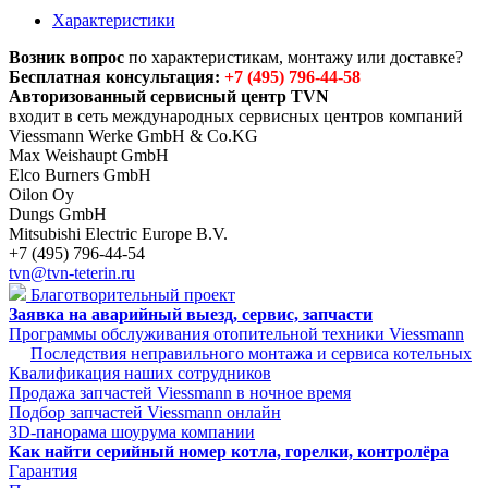
Характеристики
Возник вопрос
по характеристикам, монтажу или доставке?
Бесплатная консультация:
+7 (495) 796-44-58
Авторизованный сервисный центр TVN
входит в сеть международных сервисных центров компаний
Viessmann Werke GmbH & Co.KG
Max Weishaupt GmbH
Elco Burners GmbH
Oilon Oy
Dungs GmbH
Mitsubishi Electric Europe B.V.
+7 (495) 796-44-54
tvn@tvn-teterin.ru
Благотворительный проект
Заявка на аварийный выезд, сервис, запчасти
Программы обслуживания отопительной техники Viessmann
Последствия неправильного монтажа и сервиса котельных
Квалификация наших сотрудников
Продажа запчастей Viessmann в ночное время
Подбор запчастей Viessmann онлайн
3D-панорама шоурума компании
Как найти серийный номер котла, горелки, контролёра
Гарантия