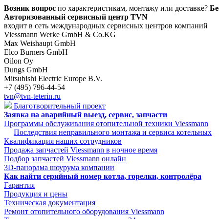
Возник вопрос
по характеристикам, монтажу или доставке?
Бе
Авторизованный сервисный центр TVN
входит в сеть международных сервисных центров компаний
Viessmann Werke GmbH & Co.KG
Max Weishaupt GmbH
Elco Burners GmbH
Oilon Oy
Dungs GmbH
Mitsubishi Electric Europe B.V.
+7 (495) 796-44-54
tvn@tvn-teterin.ru
Благотворительный проект
Заявка на аварийный выезд, сервис, запчасти
Программы обслуживания отопительной техники Viessmann
Последствия неправильного монтажа и сервиса котельных
Квалификация наших сотрудников
Продажа запчастей Viessmann в ночное время
Подбор запчастей Viessmann онлайн
3D-панорама шоурума компании
Как найти серийный номер котла, горелки, контролёра
Гарантия
Продукция и цены
Техническая документация
Ремонт отопительного оборудования Viessmann