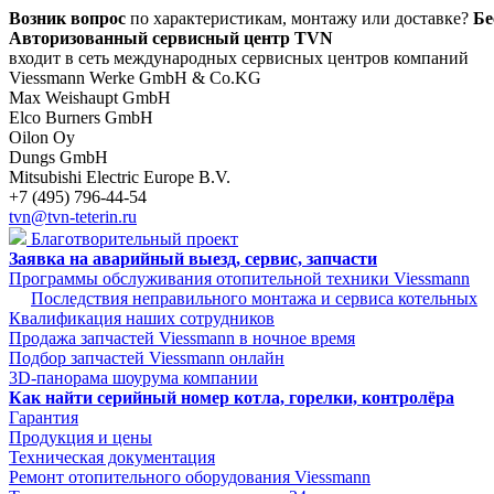
Возник вопрос
по характеристикам, монтажу или доставке?
Бе
Авторизованный сервисный центр TVN
входит в сеть международных сервисных центров компаний
Viessmann Werke GmbH & Co.KG
Max Weishaupt GmbH
Elco Burners GmbH
Oilon Oy
Dungs GmbH
Mitsubishi Electric Europe B.V.
+7 (495) 796-44-54
tvn@tvn-teterin.ru
Благотворительный проект
Заявка на аварийный выезд, сервис, запчасти
Программы обслуживания отопительной техники Viessmann
Последствия неправильного монтажа и сервиса котельных
Квалификация наших сотрудников
Продажа запчастей Viessmann в ночное время
Подбор запчастей Viessmann онлайн
3D-панорама шоурума компании
Как найти серийный номер котла, горелки, контролёра
Гарантия
Продукция и цены
Техническая документация
Ремонт отопительного оборудования Viessmann