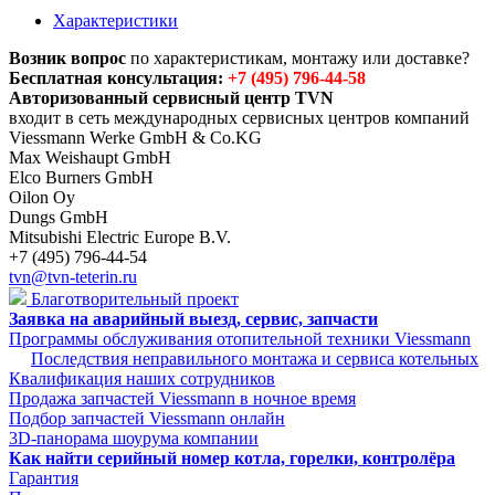
Характеристики
Возник вопрос
по характеристикам, монтажу или доставке?
Бесплатная консультация:
+7 (495) 796-44-58
Авторизованный сервисный центр TVN
входит в сеть международных сервисных центров компаний
Viessmann Werke GmbH & Co.KG
Max Weishaupt GmbH
Elco Burners GmbH
Oilon Oy
Dungs GmbH
Mitsubishi Electric Europe B.V.
+7 (495) 796-44-54
tvn@tvn-teterin.ru
Благотворительный проект
Заявка на аварийный выезд, сервис, запчасти
Программы обслуживания отопительной техники Viessmann
Последствия неправильного монтажа и сервиса котельных
Квалификация наших сотрудников
Продажа запчастей Viessmann в ночное время
Подбор запчастей Viessmann онлайн
3D-панорама шоурума компании
Как найти серийный номер котла, горелки, контролёра
Гарантия