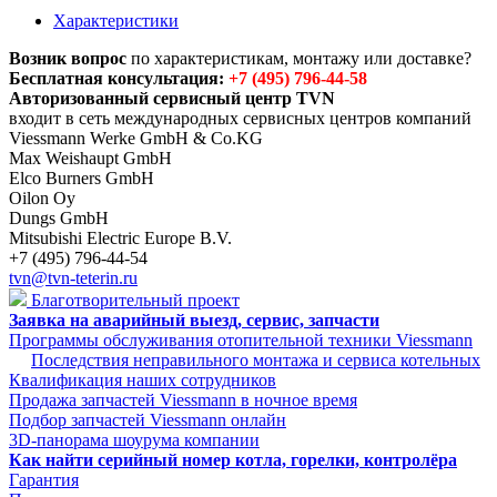
Характеристики
Возник вопрос
по характеристикам, монтажу или доставке?
Бесплатная консультация:
+7 (495) 796-44-58
Авторизованный сервисный центр TVN
входит в сеть международных сервисных центров компаний
Viessmann Werke GmbH & Co.KG
Max Weishaupt GmbH
Elco Burners GmbH
Oilon Oy
Dungs GmbH
Mitsubishi Electric Europe B.V.
+7 (495) 796-44-54
tvn@tvn-teterin.ru
Благотворительный проект
Заявка на аварийный выезд, сервис, запчасти
Программы обслуживания отопительной техники Viessmann
Последствия неправильного монтажа и сервиса котельных
Квалификация наших сотрудников
Продажа запчастей Viessmann в ночное время
Подбор запчастей Viessmann онлайн
3D-панорама шоурума компании
Как найти серийный номер котла, горелки, контролёра
Гарантия