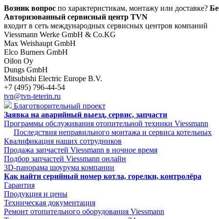
Возник вопрос
по характеристикам, монтажу или доставке?
Бе
Авторизованный сервисный центр TVN
входит в сеть международных сервисных центров компаний
Viessmann Werke GmbH & Co.KG
Max Weishaupt GmbH
Elco Burners GmbH
Oilon Oy
Dungs GmbH
Mitsubishi Electric Europe B.V.
+7 (495) 796-44-54
tvn@tvn-teterin.ru
Благотворительный проект
Заявка на аварийный выезд, сервис, запчасти
Программы обслуживания отопительной техники Viessmann
Последствия неправильного монтажа и сервиса котельных
Квалификация наших сотрудников
Продажа запчастей Viessmann в ночное время
Подбор запчастей Viessmann онлайн
3D-панорама шоурума компании
Как найти серийный номер котла, горелки, контролёра
Гарантия
Продукция и цены
Техническая документация
Ремонт отопительного оборудования Viessmann