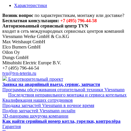
Характеристики
Возник вопрос
по характеристикам, монтажу или доставке?
Бесплатная консультация:
+7 (495) 796-44-58
Авторизованный сервисный центр TVN
входит в сеть международных сервисных центров компаний
Viessmann Werke GmbH & Co.KG
Max Weishaupt GmbH
Elco Burners GmbH
Oilon Oy
Dungs GmbH
Mitsubishi Electric Europe B.V.
+7 (495) 796-44-54
tvn@tvn-teterin.ru
Благотворительный проект
Заявка на аварийный выезд, сервис, запчасти
Программы обслуживания отопительной техники Viessmann
Последствия неправильного монтажа и сервиса котельных
Квалификация наших сотрудников
Продажа запчастей Viessmann в ночное время
Подбор запчастей Viessmann онлайн
3D-панорама шоурума компании
Как найти серийный номер котла, горелки, контролёра
Гарантия