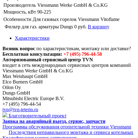
Производитель
Viessmann Werke GmbH & Co.KG
Мощность, кВт
90-225
Особенности
Для газовых горелок Viessmann Vitoflame
Фильтр для газ. арматуры Dungs
0 руб.
В корзину
Характеристики
Возник вопрос
по характеристикам, монтажу или доставке?
Бесплатная консультация:
+7 (495) 796-44-58
Авторизованный сервисный центр TVN
входит в сеть международных сервисных центров компаний
Viessmann Werke GmbH & Co.KG
Max Weishaupt GmbH
Elco Burners GmbH
Oilon Oy
Dungs GmbH
Mitsubishi Electric Europe B.V.
+7 (495) 796-44-54
tvn@tvn-teterin.ru
Благотворительный проект
Заявка на аварийный выезд, сервис, запчасти
Программы обслуживания отопительной техники Viessmann
Последствия неправильного монтажа и сервиса котельных
Квалификация наших сотрудников