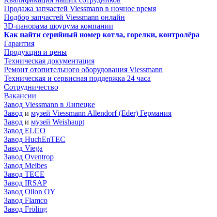
Продажа запчастей Viessmann в ночное время
Подбор запчастей Viessmann онлайн
3D-панорама шоурума компании
Как найти серийный номер котла, горелки, контролёра
Гарантия
Продукция и цены
Техническая документация
Ремонт отопительного оборудования Viessmann
Техническая и сервисная поддержка 24 часа
Сотрудничество
Вакансии
Завод Viessmann в Липецке
Завод
и
музей Viessmann Allendorf (Eder) Германия
Завод
и
музей Weishaupt
Завод ELCO
Завод HuchEnTEC
Завод Viega
Завод Oventrop
Завод Meibes
Завод TECE
Завод IRSAP
Завод Oilon OY
Завод Flamco
Завод Fröling