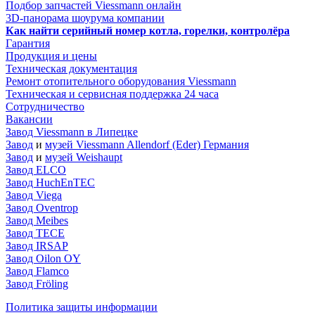
Подбор запчастей Viessmann онлайн
3D-панорама шоурума компании
Как найти серийный номер котла, горелки, контролёра
Гарантия
Продукция и цены
Техническая документация
Ремонт отопительного оборудования Viessmann
Техническая и сервисная поддержка 24 часа
Сотрудничество
Вакансии
Завод Viessmann в Липецке
Завод
и
музей Viessmann Allendorf (Eder) Германия
Завод
и
музей Weishaupt
Завод ELCO
Завод HuchEnTEC
Завод Viega
Завод Oventrop
Завод Meibes
Завод TECE
Завод IRSAP
Завод Oilon OY
Завод Flamco
Завод Fröling
Политика защиты информации