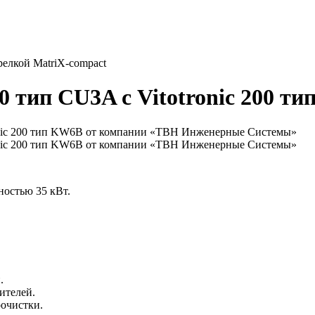
релкой MatriX-compact
00 тип CU3A с Vitotronic 200 т
ностью 35 кВт.
.
ителей.
очистки.