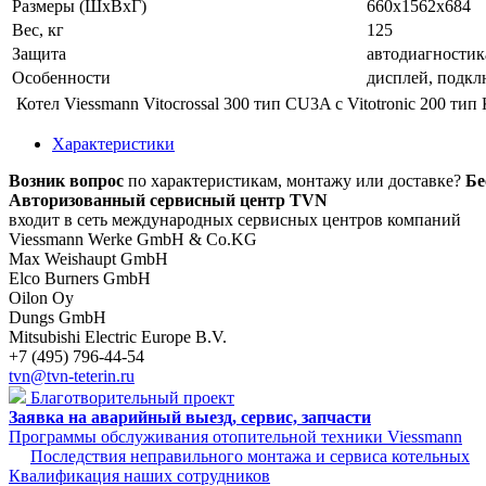
Размеры (ШхВхГ)
660x1562x684
Вес, кг
125
Защита
автодиагностик
Особенности
дисплей, подкл
Котел Viessmann Vitocrossal 300 тип CU3A с Vitotronic 200 ти
Характеристики
Возник вопрос
по характеристикам, монтажу или доставке?
Бе
Авторизованный сервисный центр TVN
входит в сеть международных сервисных центров компаний
Viessmann Werke GmbH & Co.KG
Max Weishaupt GmbH
Elco Burners GmbH
Oilon Oy
Dungs GmbH
Mitsubishi Electric Europe B.V.
+7 (495) 796-44-54
tvn@tvn-teterin.ru
Благотворительный проект
Заявка на аварийный выезд, сервис, запчасти
Программы обслуживания отопительной техники Viessmann
Последствия неправильного монтажа и сервиса котельных
Квалификация наших сотрудников