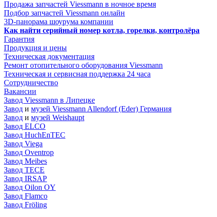
Продажа запчастей Viessmann в ночное время
Подбор запчастей Viessmann онлайн
3D-панорама шоурума компании
Как найти серийный номер котла, горелки, контролёра
Гарантия
Продукция и цены
Техническая документация
Ремонт отопительного оборудования Viessmann
Техническая и сервисная поддержка 24 часа
Сотрудничество
Вакансии
Завод Viessmann в Липецке
Завод
и
музей Viessmann Allendorf (Eder) Германия
Завод
и
музей Weishaupt
Завод ELCO
Завод HuchEnTEC
Завод Viega
Завод Oventrop
Завод Meibes
Завод TECE
Завод IRSAP
Завод Oilon OY
Завод Flamco
Завод Fröling