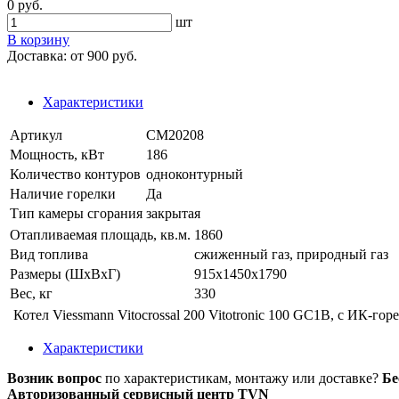
0 руб.
шт
В корзину
Доставка:
от 900 руб.
Характеристики
Артикул
CM20208
Мощность, кВт
186
Количество контуров
одноконтурный
Наличие горелки
Да
Тип камеры сгорания
закрытая
Отапливаемая площадь, кв.м.
1860
Вид топлива
сжиженный газ, природный газ
Размеры (ШхВхГ)
915х1450х1790
Вес, кг
330
Котел Viessmann Vitocrossal 200 Vitotronic 100 GC1B, с ИК-гор
Характеристики
Возник вопрос
по характеристикам, монтажу или доставке?
Бе
Авторизованный сервисный центр TVN