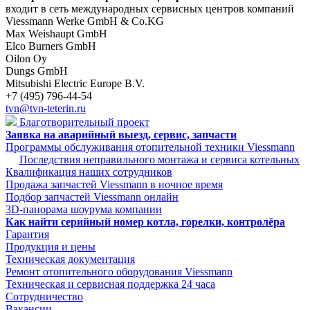
входит в сеть международных сервисных центров компаний
Viessmann Werke GmbH & Co.KG
Max Weishaupt GmbH
Elco Burners GmbH
Oilon Oy
Dungs GmbH
Mitsubishi Electric Europe B.V.
+7 (495) 796-44-54
tvn@tvn-teterin.ru
Благотворительный проект
Заявка на аварийный выезд, сервис, запчасти
Программы обслуживания отопительной техники Viessmann
Последствия неправильного монтажа и сервиса котельных
Квалификация наших сотрудников
Продажа запчастей Viessmann в ночное время
Подбор запчастей Viessmann онлайн
3D-панорама шоурума компании
Как найти серийный номер котла, горелки, контролёра
Гарантия
Продукция и цены
Техническая документация
Ремонт отопительного оборудования Viessmann
Техническая и сервисная поддержка 24 часа
Сотрудничество
Вакансии