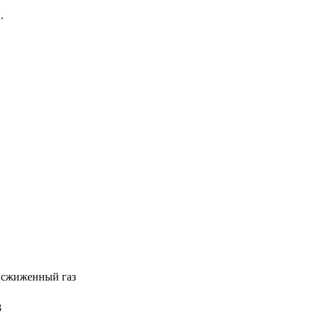
.
 сжиженный газ
8