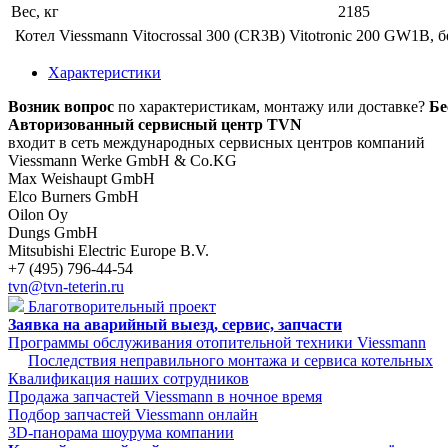
Вес, кг
2185
Котел Viessmann Vitocrossal 300 (CR3B) Vitotronic 200 GW1B, б
Характеристики
Возник вопрос
по характеристикам, монтажу или доставке?
Бе
Авторизованный сервисный центр TVN
входит в сеть международных сервисных центров компаний
Viessmann Werke GmbH & Co.KG
Max Weishaupt GmbH
Elco Burners GmbH
Oilon Oy
Dungs GmbH
Mitsubishi Electric Europe B.V.
+7 (495) 796-44-54
tvn@tvn-teterin.ru
Благотворительный проект
Заявка на аварийный выезд, сервис, запчасти
Программы обслуживания отопительной техники Viessmann
Последствия неправильного монтажа и сервиса котельных
Квалификация наших сотрудников
Продажа запчастей Viessmann в ночное время
Подбор запчастей Viessmann онлайн
3D-панорама шоурума компании