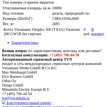
Тип камеры сгорания
закрытая
Отапливаемая площадь, кв.м.
10000
Вид топлива
дизель, природный газ
Размеры (ШхВхГ)
1380х1920х2600
Вес, кг
2685
Котел Viessmann Vitoplex 300 (TX3A) Vitotronic
0
В
200 GW1B без горелки
руб.
корзину
Характеристики
Возник вопрос
по характеристикам, монтажу или доставке?
Бесплатная консультация:
+7 (495) 796-44-58
Авторизованный сервисный центр TVN
входит в сеть международных сервисных центров компаний
Viessmann Werke GmbH & Co.KG
Max Weishaupt GmbH
Elco Burners GmbH
Oilon Oy
Dungs GmbH
Mitsubishi Electric Europe B.V.
+7 (495) 796-44-54
tvn@tvn-teterin.ru
Благотворительный проект