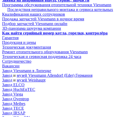
Заявка на аварийный выезд, сервис, запчасти
Программы обслуживания отопительной техники Viessmann
Последствия неправильного монтажа и сервиса котельных
Квалификация наших сотрудников
Продажа запчастей Viessmann в ночное время
Подбор запчастей Viessmann онлайн
3D-панорама шоурума компании
Как найти серийный номер котла, горелки, контролёра
Гарантия
Продукция и цены
Техническая документация
Ремонт отопительного оборудования Viessmann
Техническая и сервисная поддержка 24 часа
Сотрудничество
Вакансии
Завод Viessmann в Липецке
Завод
и
музей Viessmann Allendorf (Eder) Германия
Завод
и
музей Weishaupt
Завод ELCO
Завод HuchEnTEC
Завод Viega
Завод Oventrop
Завод Meibes
Завод TECE
Завод IRSAP