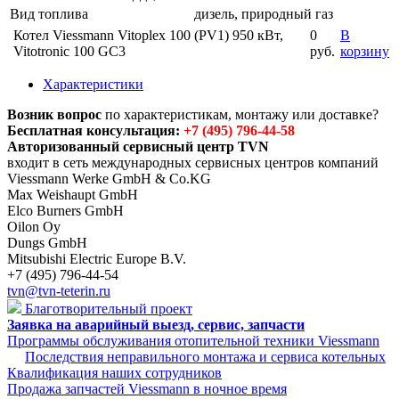
Вид топлива
дизель, природный газ
Котел Viessmann Vitoplex 100 (PV1) 950 кВт,
0
В
Vitotronic 100 GC3
руб.
корзину
Характеристики
Возник вопрос
по характеристикам, монтажу или доставке?
Бесплатная консультация:
+7 (495) 796-44-58
Авторизованный сервисный центр TVN
входит в сеть международных сервисных центров компаний
Viessmann Werke GmbH & Co.KG
Max Weishaupt GmbH
Elco Burners GmbH
Oilon Oy
Dungs GmbH
Mitsubishi Electric Europe B.V.
+7 (495) 796-44-54
tvn@tvn-teterin.ru
Благотворительный проект
Заявка на аварийный выезд, сервис, запчасти
Программы обслуживания отопительной техники Viessmann
Последствия неправильного монтажа и сервиса котельных
Квалификация наших сотрудников
Продажа запчастей Viessmann в ночное время