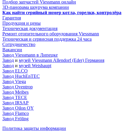
Подбор запчастей Viessmann онлайн
3D-панорама шоурума компании
Как найти серийный номер котла, горелки, контролёра
Гарантия
Продукция и цены
Техническая документация
Ремонт отопительного оборудования Viessmann
Техническая и сервисная поддержка 24 часа
Сотрудничество
Вакансии
Завод Viessmann в Липецке
Завод
и
музей Viessmann Allendorf (Eder) Германия
Завод
и
музей Weishaupt
Завод ELCO
Завод HuchEnTEC
Завод Viega
Завод Oventrop
Завод Meibes
Завод TECE
Завод IRSAP
Завод Oilon OY
Завод Flamco
Завод Fröling
Политика защиты информации