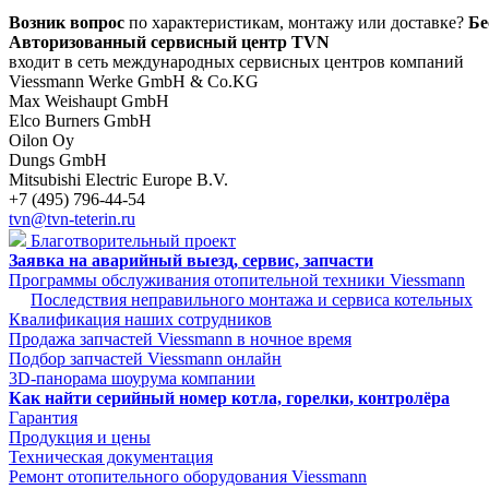
Возник вопрос
по характеристикам, монтажу или доставке?
Бе
Авторизованный сервисный центр TVN
входит в сеть международных сервисных центров компаний
Viessmann Werke GmbH & Co.KG
Max Weishaupt GmbH
Elco Burners GmbH
Oilon Oy
Dungs GmbH
Mitsubishi Electric Europe B.V.
+7 (495) 796-44-54
tvn@tvn-teterin.ru
Благотворительный проект
Заявка на аварийный выезд, сервис, запчасти
Программы обслуживания отопительной техники Viessmann
Последствия неправильного монтажа и сервиса котельных
Квалификация наших сотрудников
Продажа запчастей Viessmann в ночное время
Подбор запчастей Viessmann онлайн
3D-панорама шоурума компании
Как найти серийный номер котла, горелки, контролёра
Гарантия
Продукция и цены
Техническая документация
Ремонт отопительного оборудования Viessmann