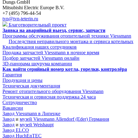
Dungs GmbH
Mitsubishi Electric Europe B.V.
+7 (495) 796-44-54
tvn@tvn-teterin.ru
Благотворительный проект
Заявка на аварийный выезд, сервис, запчасти
Программы обслуживания отопительной техники Viessmann
Последствия неправильного монтажа и сервиса котельных
Квалификация наших сотрудников
Продажа запчастей Viessmann в ночное время
Подбор запчастей Viessmann онлайн
3D-панорама шоурума компании
Как найти серийный номер котла, горелки, контролёра
Гарантия
Продукция и цены
Техническая документация
Ремонт отопительного оборудования Viessmann
Техническая и сервисная поддержка 24 часа
Сотрудничество
Вакансии
Завод Viessmann в Липецке
Завод
и
музей Viessmann Allendorf (Eder) Германия
Завод
и
музей Weishaupt
Завод ELCO
Завод HuchEnTEC