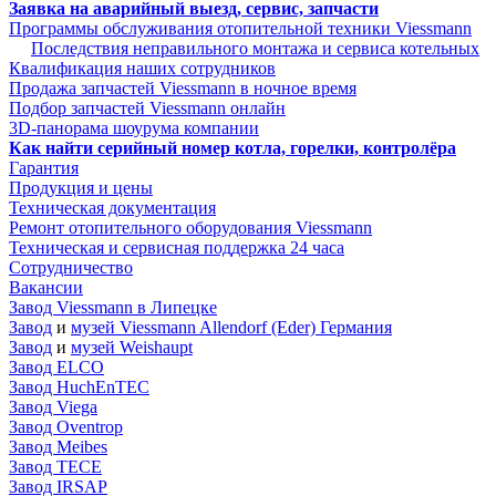
Заявка на аварийный выезд, сервис, запчасти
Программы обслуживания отопительной техники Viessmann
Последствия неправильного монтажа и сервиса котельных
Квалификация наших сотрудников
Продажа запчастей Viessmann в ночное время
Подбор запчастей Viessmann онлайн
3D-панорама шоурума компании
Как найти серийный номер котла, горелки, контролёра
Гарантия
Продукция и цены
Техническая документация
Ремонт отопительного оборудования Viessmann
Техническая и сервисная поддержка 24 часа
Сотрудничество
Вакансии
Завод Viessmann в Липецке
Завод
и
музей Viessmann Allendorf (Eder) Германия
Завод
и
музей Weishaupt
Завод ELCO
Завод HuchEnTEC
Завод Viega
Завод Oventrop
Завод Meibes
Завод TECE
Завод IRSAP