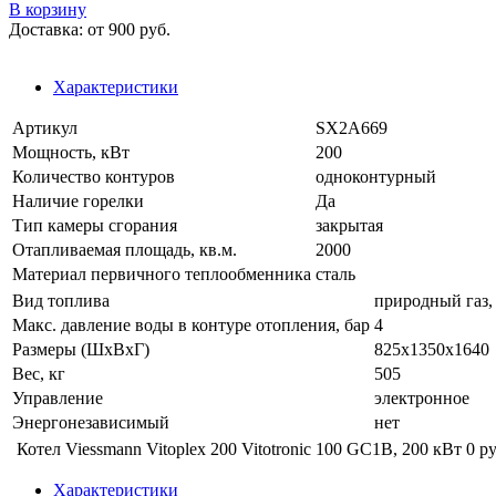
В корзину
Доставка:
от 900 руб.
Характеристики
Артикул
SX2A669
Мощность, кВт
200
Количество контуров
одноконтурный
Наличие горелки
Да
Тип камеры сгорания
закрытая
Отапливаемая площадь, кв.м.
2000
Материал первичного теплообменника
сталь
Вид топлива
природный газ,
Макс. давление воды в контуре отопления, бар
4
Размеры (ШхВхГ)
825x1350x1640
Вес, кг
505
Управление
электронное
Энергонезависимый
нет
Котел Viessmann Vitoplex 200 Vitotronic 100 GC1B, 200 кВт
0 ру
Характеристики