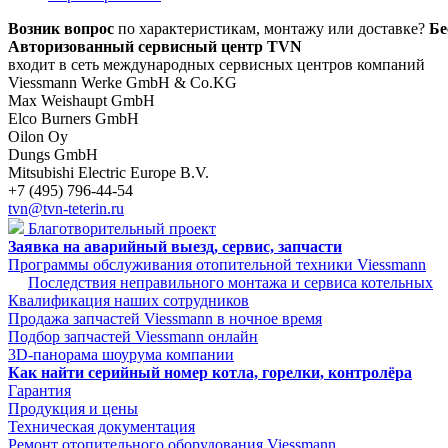
Возник вопрос
по характеристикам, монтажу или доставке?
Бе
Авторизованный сервисный центр TVN
входит в сеть международных сервисных центров компаний
Viessmann Werke GmbH & Co.KG
Max Weishaupt GmbH
Elco Burners GmbH
Oilon Oy
Dungs GmbH
Mitsubishi Electric Europe B.V.
+7 (495) 796-44-54
tvn@tvn-teterin.ru
Благотворительный проект
Заявка на аварийный выезд, сервис, запчасти
Программы обслуживания отопительной техники Viessmann
Последствия неправильного монтажа и сервиса котельных
Квалификация наших сотрудников
Продажа запчастей Viessmann в ночное время
Подбор запчастей Viessmann онлайн
3D-панорама шоурума компании
Как найти серийный номер котла, горелки, контролёра
Гарантия
Продукция и цены
Техническая документация
Ремонт отопительного оборудования Viessmann