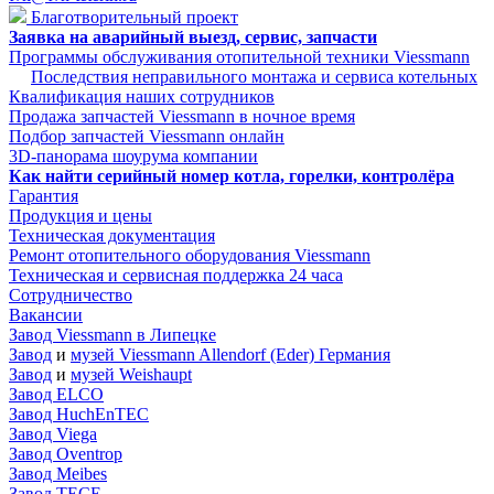
Благотворительный проект
Заявка на аварийный выезд, сервис, запчасти
Программы обслуживания отопительной техники Viessmann
Последствия неправильного монтажа и сервиса котельных
Квалификация наших сотрудников
Продажа запчастей Viessmann в ночное время
Подбор запчастей Viessmann онлайн
3D-панорама шоурума компании
Как найти серийный номер котла, горелки, контролёра
Гарантия
Продукция и цены
Техническая документация
Ремонт отопительного оборудования Viessmann
Техническая и сервисная поддержка 24 часа
Сотрудничество
Вакансии
Завод Viessmann в Липецке
Завод
и
музей Viessmann Allendorf (Eder) Германия
Завод
и
музей Weishaupt
Завод ELCO
Завод HuchEnTEC
Завод Viega
Завод Oventrop
Завод Meibes
Завод TECE