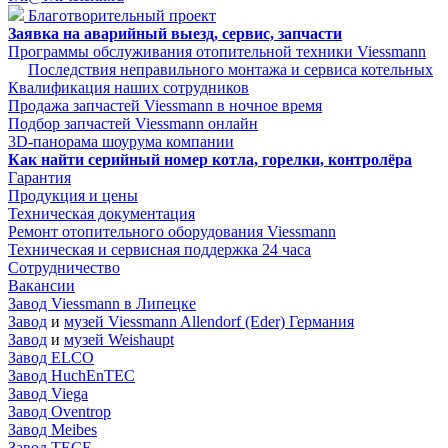
Благотворительный проект
Заявка на аварийный выезд, сервис, запчасти
Программы обслуживания отопительной техники Viessmann
Последствия неправильного монтажа и сервиса котельных
Квалификация наших сотрудников
Продажа запчастей Viessmann в ночное время
Подбор запчастей Viessmann онлайн
3D-панорама шоурума компании
Как найти серийный номер котла, горелки, контролёра
Гарантия
Продукция и цены
Техническая документация
Ремонт отопительного оборудования Viessmann
Техническая и сервисная поддержка 24 часа
Сотрудничество
Вакансии
Завод Viessmann в Липецке
Завод
и
музей Viessmann Allendorf (Eder) Германия
Завод
и
музей Weishaupt
Завод ELCO
Завод HuchEnTEC
Завод Viega
Завод Oventrop
Завод Meibes
Завод TECE