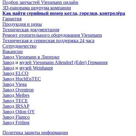
Подбор запчастей Viessmann онлайн
3D-панорама шоурума компании
Как найти серийный номер котла, горелки, контролёра
Гарантия
Продукция и цены
Техническая документация
Ремонт отопительного оборудования Viessmann
Техническая и сервисная поддержка 24 часа
Сотрудничество
Вакансии
Завод Viessmann в Липецке
Завод
и
музей Viessmann Allendorf (Eder) Германия
Завод
и
музей Weishaupt
Завод ELCO
Завод HuchEnTEC
Завод Viega
Завод Oventrop
Завод Meibes
Завод TECE
Завод IRSAP
Завод Oilon OY
Завод Flamco
Завод Fröling
Политика защиты информации