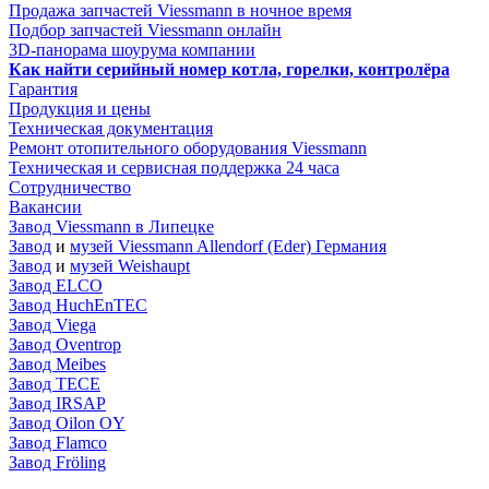
Продажа запчастей Viessmann в ночное время
Подбор запчастей Viessmann онлайн
3D-панорама шоурума компании
Как найти серийный номер котла, горелки, контролёра
Гарантия
Продукция и цены
Техническая документация
Ремонт отопительного оборудования Viessmann
Техническая и сервисная поддержка 24 часа
Сотрудничество
Вакансии
Завод Viessmann в Липецке
Завод
и
музей Viessmann Allendorf (Eder) Германия
Завод
и
музей Weishaupt
Завод ELCO
Завод HuchEnTEC
Завод Viega
Завод Oventrop
Завод Meibes
Завод TECE
Завод IRSAP
Завод Oilon OY
Завод Flamco
Завод Fröling