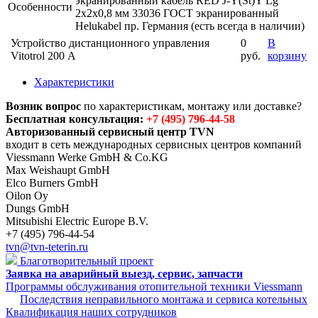
экранированный кабель RED J-Y(St)Y Lg
Особенности
2х2х0,8 мм 33036 ГОСТ экранированный
Helukabel пр. Германия (есть всегда в наличии)
Устройство дистанционного управления
0
В
Vitotrol 200 А
руб.
корзину
Характеристики
Возник вопрос
по характеристикам, монтажу или доставке?
Бесплатная консультация:
+7 (495) 796-44-58
Авторизованный сервисный центр TVN
входит в сеть международных сервисных центров компаний
Viessmann Werke GmbH & Co.KG
Max Weishaupt GmbH
Elco Burners GmbH
Oilon Oy
Dungs GmbH
Mitsubishi Electric Europe B.V.
+7 (495) 796-44-54
tvn@tvn-teterin.ru
Благотворительный проект
Заявка на аварийный выезд, сервис, запчасти
Программы обслуживания отопительной техники Viessmann
Последствия неправильного монтажа и сервиса котельных
Квалификация наших сотрудников