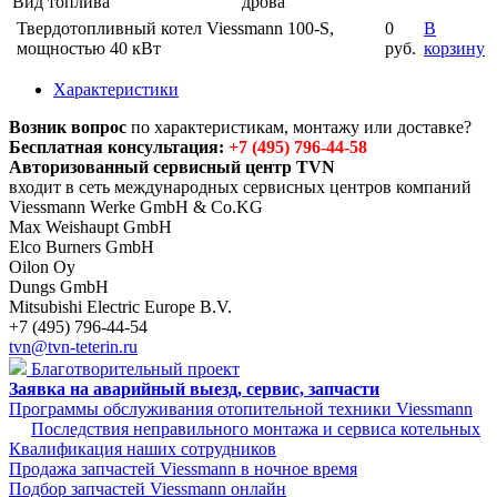
Вид топлива
дрова
Твердотопливный котел Viessmann 100-S,
0
В
мощностью 40 кВт
руб.
корзину
Характеристики
Возник вопрос
по характеристикам, монтажу или доставке?
Бесплатная консультация:
+7 (495) 796-44-58
Авторизованный сервисный центр TVN
входит в сеть международных сервисных центров компаний
Viessmann Werke GmbH & Co.KG
Max Weishaupt GmbH
Elco Burners GmbH
Oilon Oy
Dungs GmbH
Mitsubishi Electric Europe B.V.
+7 (495) 796-44-54
tvn@tvn-teterin.ru
Благотворительный проект
Заявка на аварийный выезд, сервис, запчасти
Программы обслуживания отопительной техники Viessmann
Последствия неправильного монтажа и сервиса котельных
Квалификация наших сотрудников
Продажа запчастей Viessmann в ночное время
Подбор запчастей Viessmann онлайн