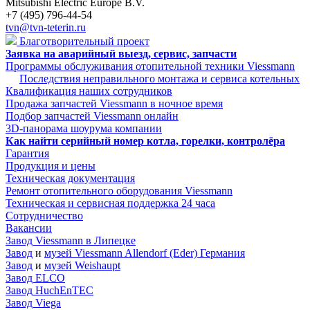
Mitsubishi Electric Europe B.V.
+7 (495) 796-44-54
tvn@tvn-teterin.ru
Благотворительный проект
Заявка на аварийный выезд, сервис, запчасти
Программы обслуживания отопительной техники Viessmann
Последствия неправильного монтажа и сервиса котельных
Квалификация наших сотрудников
Продажа запчастей Viessmann в ночное время
Подбор запчастей Viessmann онлайн
3D-панорама шоурума компании
Как найти серийный номер котла, горелки, контролёра
Гарантия
Продукция и цены
Техническая документация
Ремонт отопительного оборудования Viessmann
Техническая и сервисная поддержка 24 часа
Сотрудничество
Вакансии
Завод Viessmann в Липецке
Завод
и
музей Viessmann Allendorf (Eder) Германия
Завод
и
музей Weishaupt
Завод ELCO
Завод HuchEnTEC
Завод Viega