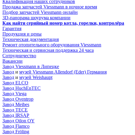
Квалификация наших сотрудников
Продажа запчастей Viessmann в ночное время
Подбор запчастей Viessmann онлайн
3D-панорама шоурума компании
Как найти серийный номер котла, горелки, контролёра
Гарантия
Продукция и цены
Техническая документация
Ремонт отопительного оборудования Viessmann
Техническая и сервисная поддержка 24 часа
Сотрудничество
Вакансии
Завод Viessmann в Липецке
Завод
и
музей Viessmann Allendorf (Eder) Германия
Завод
и
музей Weishaupt
Завод ELCO
Завод HuchEnTEC
Завод Viega
Завод Oventrop
Завод Meibes
Завод TECE
Завод IRSAP
Завод Oilon OY
Завод Flamco
Завод Fröling