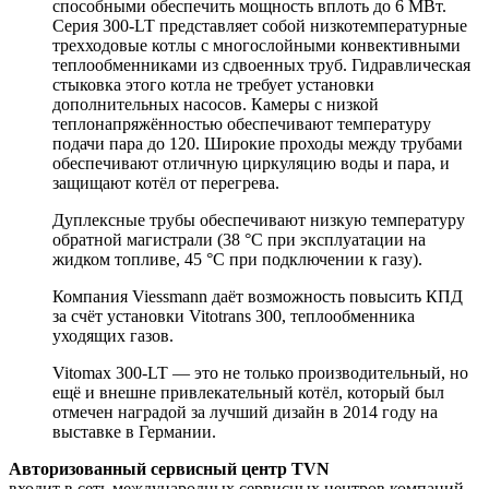
способными обеспечить мощность вплоть до 6 МВт.
Серия 300-LT представляет собой низкотемпературные
трехходовые котлы с многослойными конвективными
теплообменниками из сдвоенных труб. Гидравлическая
стыковка этого котла не требует установки
дополнительных насосов. Камеры с низкой
теплонапряжённостью обеспечивают температуру
подачи пара до 120. Широкие проходы между трубами
обеспечивают отличную циркуляцию воды и пара, и
защищают котёл от перегрева.
Дуплексные трубы обеспечивают низкую температуру
обратной магистрали (38 °C при эксплуатации на
жидком топливе, 45 °C при подключении к газу).
Компания Viessmann даёт возможность повысить КПД
за счёт установки Vitotrans 300, теплообменника
уходящих газов.
Vitomax 300-LT — это не только производительный, но
ещё и внешне привлекательный котёл, который был
отмечен наградой за лучший дизайн в 2014 году на
выставке в Германии.
Авторизованный сервисный центр TVN
входит в сеть международных сервисных центров компаний